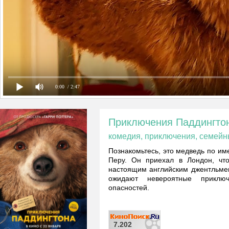
0:00
/ 2:47
Приключения Паддингто
комедия, приключения, семей
Познакомьтесь, это медведь по им
Перу. Он приехал в Лондон, чт
настоящим английским джентльмен
ожидают невероятные прикл
опасностей.
7.202