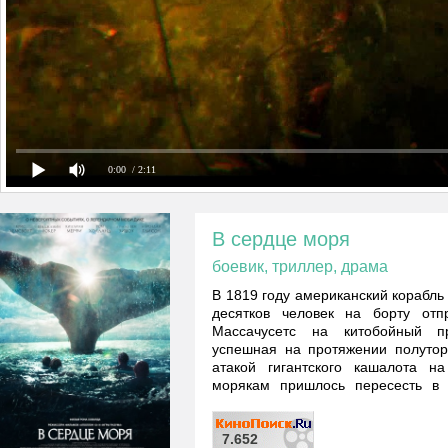
0:00
/ 2:11
В сердце моря
боевик, триллер, драма
В 1819 году американский корабль
десятков человек на борту отп
Массачусетс на китобойный п
успешная на протяжении полутор
атакой гигантского кашалота на
морякам пришлось пересесть в 
лишним месяцев они боролись за в
7.652